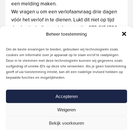
een melding maken.
We vragen u om een verlofaanvraag drie dagen
vóór het verlof in te dienen. Lukt dit niet op tijd
dan kunt u bellen met de receptie: 073-6154780.
Beheer toestemming
Leerlingen 18 jaar of ouder vullen dit formulier
ook in.
Om de beste ervaringen te bieden, gebruiken wij technologieën zoals
cookies om informatie over je apparaat op te slaan en/of te raadplegen.
Indien u bijzonder verlof (meer dan 1 dag) wilt
Door in te stemmen met deze technologieën kunnen wij gegevens zoals
aanvragen neem dan contact op met de
surfgedrag of unieke ID's op deze site verwerken. Als je geen toestemming
geeft of uw toestemming intrekt, kan dit een nadelige invloed hebben op
leerlingcoördinator of teamleider.
bepaalde functies en mogelijkheden.
Tijdens toets/SE-weken is een verlofaanvraag
alleen mogelijk via de leerlingcoördinator.
Accepteren
Weigeren
Bekijk voorkeuren