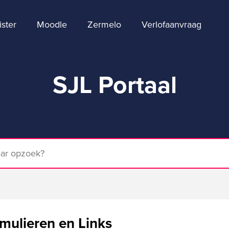
ster
Moodle
Zermelo
Verlofaanvraag
SJL Portaal
mulieren en Links