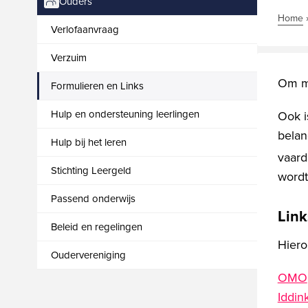
Ouders
Home
Verlofaanvraag
Verzuim
Om me
Formulieren en Links
Hulp en ondersteuning leerlingen
Ook i
belan
Hulp bij het leren
vaard
Stichting Leergeld
wordt
Passend onderwijs
Link
Beleid en regelingen
Hiero
Oudervereniging
OMO
Iddin